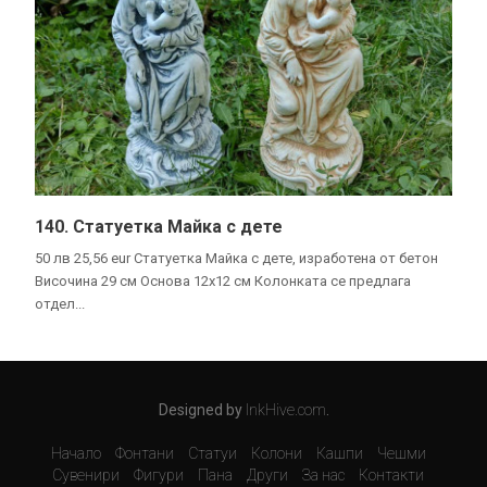
140. Статуетка Майка с дете
50 лв 25,56 eur Статуетка Майка с дете, изработена от бетон
Височина 29 см Основа 12х12 см Колонката се предлага
отдел...
Designed by
InkHive.com
.
Начало
Фонтани
Статуи
Колони
Кашпи
Чешми
Сувенири
Фигури
Пана
Други
За нас
Контакти