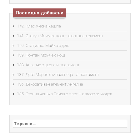
Последно добавени
142. Класическа кашпа
141. Статуя Момче с кош – фонтанен елемент
140. Статуетка Майка с дете
139. Фонтан Момче с кош
138. Ангелче с цветя и постамент
137. Дева Мария с младенеца на постамент
136. Декоративен елемент Ангелче
135. Стенна чешма Елиза с плот – авторски модел
Търсене за: