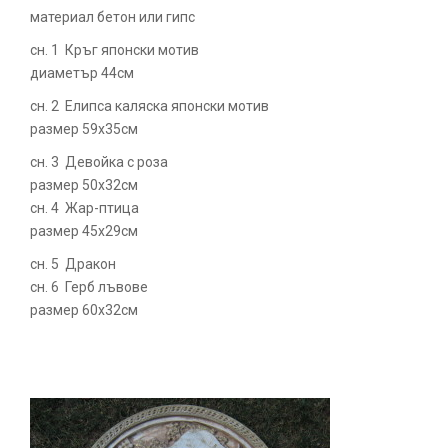
материал бетон или гипс
сн. 1 Кръг японски мотив
диаметър 44см
сн. 2 Елипса каляска японски мотив
размер 59х35см
сн. 3 Девойка с роза
размер 50х32см
сн. 4 Жар-птица
размер 45х29см
сн. 5 Дракон
сн. 6 Герб лъвове
размер 60х32см