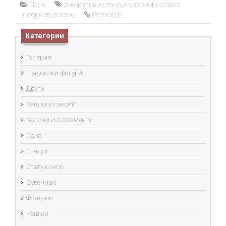
Пана
декоративно пано
,
екстериорно пано
,
интериорно пано
Permalink
Категории
Галерия
Градински фигури
Други
Кашпи и саксии
Колони и постаменти
Пана
Статуи
Статуи гипс
Сувенири
Фонтани
Чешми