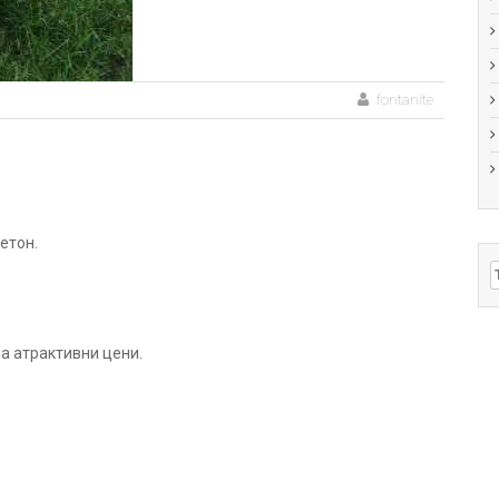
fontanite
етон.
Т
а атрактивни цени.
.