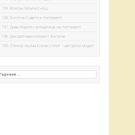
139. Фонтан Момче с кош
138. Ангелче с цветя и постамент
137. Дева Мария с младенеца на постамент
136. Декоративен елемент Ангелче
135. Стенна чешма Елиза с плот – авторски модел
ърсене за: