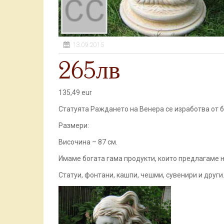
13.09.2015
265лв
135,49 eur
Статуята Раждането на Венера се изработва от б
Размери:
Височина – 87 см.
Имаме богата гама продукти, които предлагаме н
Статуи, фонтани, кашпи, чешми, сувенири и други