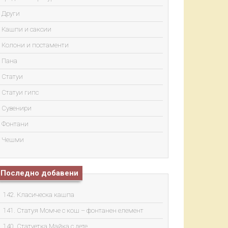
Други
Кашпи и саксии
Колони и постаменти
Пана
Статуи
Статуи гипс
Сувенири
Фонтани
Чешми
Последно добавени
142. Класическа кашпа
141. Статуя Момче с кош – фонтанен елемент
140. Статуетка Майка с дете