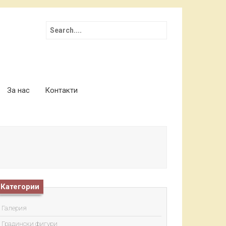
Search for:
За нас
Контакти
Категории
Галерия
Градински фигури