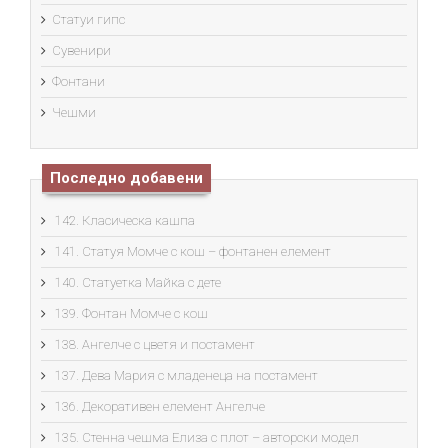
Статуи гипс
Сувенири
Фонтани
Чешми
Последно добавени
142. Класическа кашпа
141. Статуя Момче с кош – фонтанен елемент
140. Статуетка Майка с дете
139. Фонтан Момче с кош
138. Ангелче с цветя и постамент
137. Дева Мария с младенеца на постамент
136. Декоративен елемент Ангелче
135. Стенна чешма Елиза с плот – авторски модел