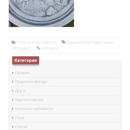
Колони и постаменти
градинска поставка
,
маса
,
постамент
Permalink
Категории
Галерия
Градински фигури
Други
Кашпи и саксии
Колони и постаменти
Пана
Статуи